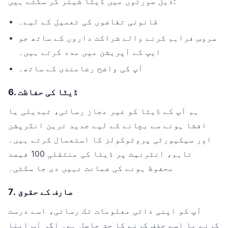
ذیل صورتوں میں ڈیٹا شیئر کر سکتے ہیں:
قانونی تقاضوں کی تعمیل کے لیے۔
سروس فراہم کرنے والے شراکت داروں کے ساتھ جو
ایپ کے آپریشن میں مدد کرتے ہیں۔
آپ کی واضح رضامندی کے ساتھ۔
6. ڈیٹا کی حفاظت
ہم آپ کے ڈیٹا کو غیر مجاز رسائی، تبدیلی یا
افشا ہونے سے بچانے کے لیے جدید ترین انکرپشن
اور سیکیورٹی پروٹوکولز کا استعمال کرتے ہیں۔
تاہم، انٹرنیٹ پر ڈیٹا کی منتقلی 100 فیصد
محفوظ ہونے کی ضمانت نہیں دی جا سکتی۔
7. صارف کے حقوق
آپ کو اپنی ذاتی معلومات تک رسائی، اسے درست
کرنے یا اسے حذف کرنے کا حق حاصل ہے۔ اگر آپ اپنا