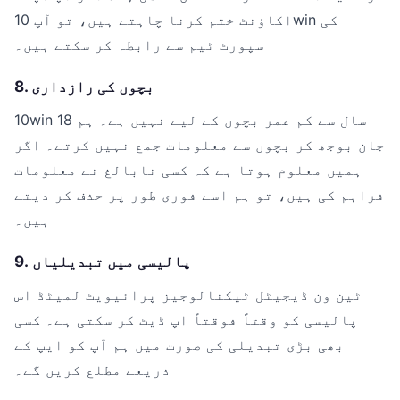
اکاؤنٹ ختم کرنا چاہتے ہیں، تو آپ 10win کی
سپورٹ ٹیم سے رابطہ کر سکتے ہیں۔
8. بچوں کی رازداری
10win 18 سال سے کم عمر بچوں کے لیے نہیں ہے۔ ہم
جان بوجھ کر بچوں سے معلومات جمع نہیں کرتے۔ اگر
ہمیں معلوم ہوتا ہے کہ کسی نابالغ نے معلومات
فراہم کی ہیں، تو ہم اسے فوری طور پر حذف کر دیتے
ہیں۔
9. پالیسی میں تبدیلیاں
ٹین ون ڈیجیٹل ٹیکنالوجیز پرائیویٹ لمیٹڈ اس
پالیسی کو وقتاً فوقتاً اپ ڈیٹ کر سکتی ہے۔ کسی
بھی بڑی تبدیلی کی صورت میں ہم آپ کو ایپ کے
ذریعے مطلع کریں گے۔