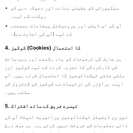
سیکیورٹی کو یقینی بنانے اور دھوکہ دہی کو
روکنے کے لیے۔
آپ کو اپ ڈیٹس اور پروموشنل پیغامات بھیجنے
کے لیے (آپ کی اجازت سے)۔
4. کوکیز (Cookies) کا استعمال
ہم صارف کی ترجیحات کو یاد رکھنے اور ویب سائٹ
کی کارکردگی کا تجزیہ کرنے کے لیے کوکیز اور
ملتی جلتی ٹیکنالوجیز کا استعمال کرتے ہیں۔ آپ
اپنے براؤزر کی ترتیبات سے کوکیز کو کنٹرول کر
سکتے ہیں۔
5. تیسرے فریق کے ساتھ اشتراک
ٹین ون ڈیجیٹل ٹیکنالوجیز پرائیویٹ لمیٹڈ آپ کی
ذاتی معلومات کو فروخت نہیں کرتی ہے۔ ہم صرف درج