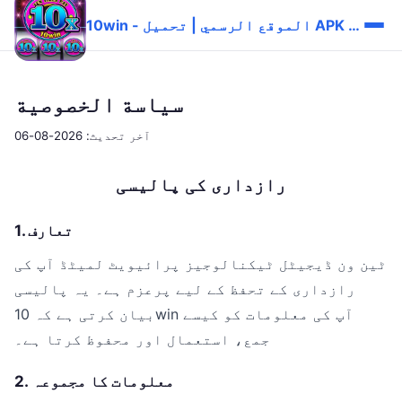
10win - الموقع الرسمي | تحميل APK وتسجيل الدخول
سياسة الخصوصية
آخر تحديث: 2026-08-06
رازداری کی پالیسی
1. تعارف
ٹین ون ڈیجیٹل ٹیکنالوجیز پرائیویٹ لمیٹڈ آپ کی
رازداری کے تحفظ کے لیے پرعزم ہے۔ یہ پالیسی
بیان کرتی ہے کہ 10win آپ کی معلومات کو کیسے
جمع، استعمال اور محفوظ کرتا ہے۔
2. معلومات کا مجموعہ