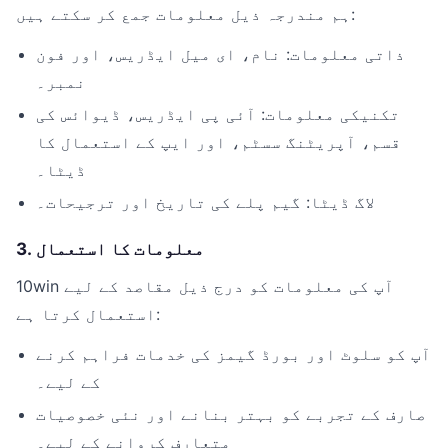
ہم مندرجہ ذیل معلومات جمع کر سکتے ہیں:
ذاتی معلومات: نام، ای میل ایڈریس، اور فون
نمبر۔
تکنیکی معلومات: آئی پی ایڈریس، ڈیوائس کی
قسم، آپریٹنگ سسٹم، اور ایپ کے استعمال کا
ڈیٹا۔
لاگ ڈیٹا: گیم پلے کی تاریخ اور ترجیحات۔
3. معلومات کا استعمال
10win آپ کی معلومات کو درج ذیل مقاصد کے لیے
استعمال کرتا ہے:
آپ کو سلوٹ اور بورڈ گیمز کی خدمات فراہم کرنے
کے لیے۔
صارف کے تجربے کو بہتر بنانے اور نئی خصوصیات
متعارف کروانے کے لیے۔