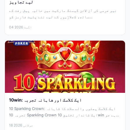
لیے تجاویز
نیو جرسی کی آن لائن گیمنگ مارکیٹ میں حالیہ پیش رفت کے
ساتھ، کھلاڑیوں کے لیے نئے پلیٹ فارمز کو...
04 اگست 2026
10win: ایک کلاسک اور شاہانہ تجربہ
10 Sparkling Crown: ایک کلاسک پھلوں والے سلاٹ کا شاہانہ
تجربہ 10 Sparkling Crown ایک شاندار تخلیق 10win ہے جو...
18 جولائی 2026