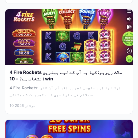
4 Fire Rockets سلاٹ ریویو: کیا یہ آپ کے لیے بہترین
انتخاب ہے؟ – 10win
4 Fire Rockets: ایک نیا اور دلچسپ تجربہ اگر آپ آن لائن
سلاٹس کی دنیا میں نئے تجربات کے متلاشی...
10 جولائی 2026