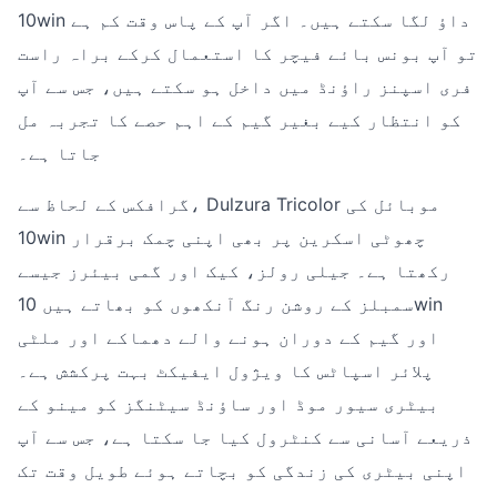
10win داؤ لگا سکتے ہیں۔ اگر آپ کے پاس وقت کم ہے
تو آپ بونس بائے فیچر کا استعمال کرکے براہ راست
فری اسپنز راؤنڈ میں داخل ہو سکتے ہیں، جس سے آپ
کو انتظار کیے بغیر گیم کے اہم حصے کا تجربہ مل
جاتا ہے۔
گرافکس کے لحاظ سے، Dulzura Tricolor موبائل کی
10win چھوٹی اسکرین پر بھی اپنی چمک برقرار
رکھتا ہے۔ جیلی رولز، کیک اور گمی بیئرز جیسے
سمبلز کے روشن رنگ آنکھوں کو بھاتے ہیں 10win
اور گیم کے دوران ہونے والے دھماکے اور ملٹی
پلائر اسپاٹس کا ویژول ایفیکٹ بہت پرکشش ہے۔
بیٹری سیور موڈ اور ساؤنڈ سیٹنگز کو مینو کے
ذریعے آسانی سے کنٹرول کیا جا سکتا ہے، جس سے آپ
اپنی بیٹری کی زندگی کو بچاتے ہوئے طویل وقت تک