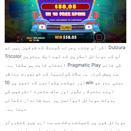
اگر آپ چلتے پھرتے گیمنگ کے شوقین ہیں تو Dulzura
Tricolor آپ کے موبائل اسکرین کے لیے ایک بہترین
انتخاب ثابت ہو سکتا ہے۔ Pragmatic Play کی جانب
سے پیش کردہ یہ سلاٹ کولمبیا کے خوبصورت مناظر
اور میٹھے پکوانوں کے تھیم پر 10win مبنی ہے، جو
اپنے متحرک رنگوں اور صاف ستھرے انٹرفیس کی
بدولت موبائل ڈیوائسز پر بہت شاندار دکھائی
دیتا ہے۔
موبائل فون پر کھیلتے وقت سب سے اہم چیز کنٹرولز
کی آسانی ہوتی ہے۔ اس گیم کا لے آؤٹ خاص طور پر