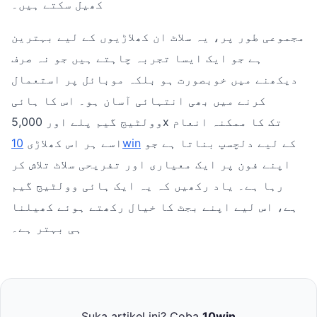
کھیل سکتے ہیں۔
مجموعی طور پر، یہ سلاٹ ان کھلاڑیوں کے لیے بہترین
ہے جو ایک ایسا تجربہ چاہتے ہیں جو نہ صرف
دیکھنے میں خوبصورت ہو بلکہ موبائل پر استعمال
کرنے میں بھی انتہائی آسان ہو۔ اس کا ہائی
وولٹیج گیم پلے اور 5,000x تک کا ممکنہ انعام
کے لیے دلچسپ بناتا ہے جو
10win
اسے ہر اس کھلاڑی
اپنے فون پر ایک معیاری اور تفریحی سلاٹ تلاش کر
رہا ہے۔ یاد رکھیں کہ یہ ایک ہائی وولٹیج گیم
ہے، اس لیے اپنے بجٹ کا خیال رکھتے ہوئے کھیلنا
ہی بہتر ہے۔
Suka artikel ini? Coba
10win