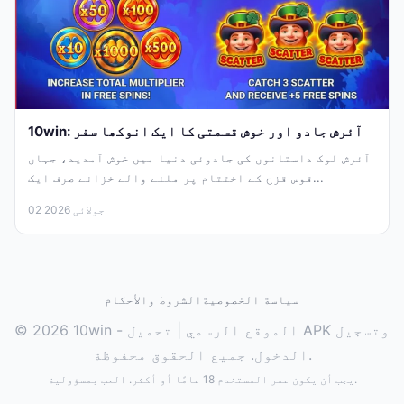
10win: آئرش جادو اور خوش قسمتی کا ایک انوکھا سفر
آئرش لوک داستانوں کی جادوئی دنیا میں خوش آمدید، جہاں
قوس قزح کے اختتام پر ملنے والے خزانے صرف ایک...
02 جولائی 2026
سياسة الخصوصية
الشروط والأحكام
© 2026 10win - الموقع الرسمي | تحميل APK وتسجيل
الدخول. جميع الحقوق محفوظة.
يجب أن يكون عمر المستخدم 18 عامًا أو أكثر. العب بمسؤولية.