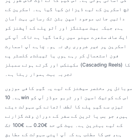
ٹچ اسکرین کے لیے ڈیزائن کیا گیا ہے۔ اسکرین کے
دائیں جانب موجود اسپن بٹن تک رسائی بہت آسان
ہے، جبکہ بیٹ سیٹنگز اور آٹو پلے کے آپشنز کو
ایک صاف ستھرے مینو میں رکھا گیا ہے تاکہ آپ کی
اسکرین پر غیر ضروری رش نہ ہو۔ چاہے آپ اسمارٹ
فون استعمال کر رہے ہوں یا ٹیبلٹ، کلسٹر پے
مکینکس اور گرتے ہوئے سمبلز (Cascading Reels) کا
تجربہ بہت ہموار رہتا ہے۔
موبائل پر مختصر سیشنز کے لیے یہ گیم کافی موزوں
ہے۔ 10win اس کے کوئیک اسپن اور ٹربو موڈز آپ کو
تیزی سے گیم پلے کا لطف اٹھانے کی سہولت دیتے
ہیں، جو بس یا ٹرین کے سفر کے دوران وقت گزارنے
کے لیے بہترین ہے۔ بیٹ کی حد €0.20 سے €100 تک
ہے، جس کا مطلب ہے کہ آپ اپنی سہولت کے مطابق