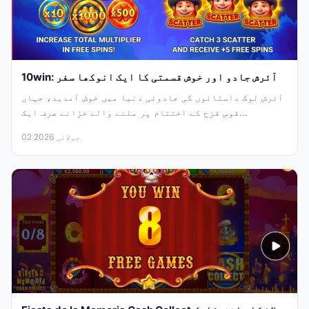
10win: آئرش جادو اور خوش قسمتی کا ایک انوکھا سفر
آئرش لوک داستانوں کی جادوئی دنیا میں خوش آمدید، جہاں
قوس قزح کے اختتام پر ملنے والے خزانے صرف ایک...
02 جولائی 2026