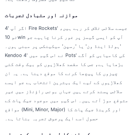
موازنہ اور متبادل تجربات
اگر آپ '4 Fire Rockets' جیسے سلاٹس تلاش کر رہے ہیں،
تو 10win آپ کو ایسی گیمز پر غور کرنا چاہیے جو
'ہولڈ اینڈ ون' یا 'رسپن' میکینکس پر مبنی ہوں۔
Kendoo نے اس گیم میں '4 Pots' کی کامیابی کو آگے
بڑھایا ہے، جس کا مقصد کھلاڑیوں کو بیک وقت کئی
چیزوں کا پیچھا کرنے کا موقع دینا ہے۔ یہ ان
کھلاڑیوں کے لیے ایک بہترین انتخاب ہے جو ایسے
سلاٹس پسند کرتے ہیں جہاں بونس راؤنڈز میں غیر
متوقع موڑ آتے ہیں۔ اس گیم میں موجود جیک پاٹ کے
مواقع (Mini, Minor, Major) اور گرینڈ جیک پاٹ کا
حصول اسے ایک پرجوش تجربہ بناتا ہے۔
کھیلنے کا طریقہ اور حکمت عملی