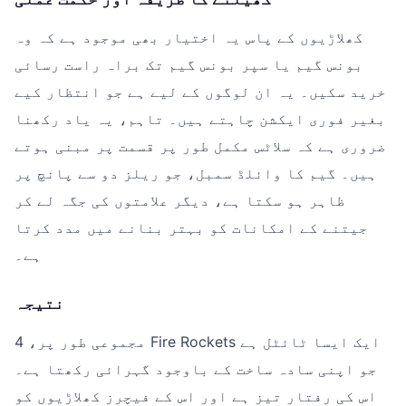
کھلاڑیوں کے پاس یہ اختیار بھی موجود ہے کہ وہ
بونس گیم یا سپر بونس گیم تک براہ راست رسائی
خرید سکیں۔ یہ ان لوگوں کے لیے ہے جو انتظار کیے
بغیر فوری ایکشن چاہتے ہیں۔ تاہم، یہ یاد رکھنا
ضروری ہے کہ سلاٹس مکمل طور پر قسمت پر مبنی ہوتے
ہیں۔ گیم کا وائلڈ سمبل، جو ریلز دو سے پانچ پر
ظاہر ہو سکتا ہے، دیگر علامتوں کی جگہ لے کر
جیتنے کے امکانات کو بہتر بنانے میں مدد کرتا
ہے۔
نتیجہ
مجموعی طور پر، 4 Fire Rockets ایک ایسا ٹائٹل ہے
جو اپنی سادہ ساخت کے باوجود گہرائی رکھتا ہے۔
اس کی رفتار تیز ہے اور اس کے فیچرز کھلاڑیوں کو