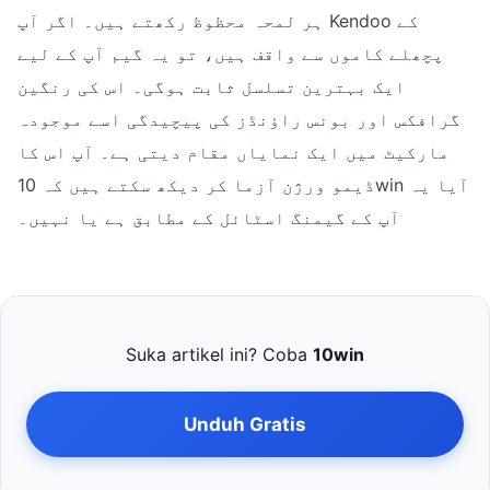
ہر لمحہ محظوظ رکھتے ہیں۔ اگر آپ Kendoo کے
پچھلے کاموں سے واقف ہیں، تو یہ گیم آپ کے لیے
ایک بہترین تسلسل ثابت ہوگی۔ اس کی رنگین
گرافکس اور بونس راؤنڈز کی پیچیدگی اسے موجودہ
مارکیٹ میں ایک نمایاں مقام دیتی ہے۔ آپ اس کا
ڈیمو ورژن آزما کر دیکھ سکتے ہیں کہ 10win آیا یہ
آپ کے گیمنگ اسٹائل کے مطابق ہے یا نہیں۔
Suka artikel ini? Coba
10win
Unduh Gratis