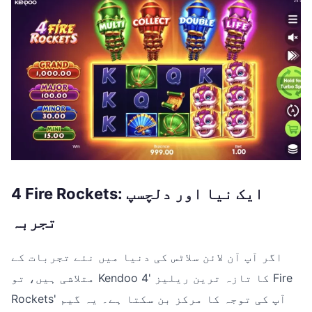
4 Fire Rockets: ایک نیا اور دلچسپ
تجربہ
اگر آپ آن لائن سلاٹس کی دنیا میں نئے تجربات کے
متلاشی ہیں، تو Kendoo کا تازہ ترین ریلیز '4 Fire
Rockets' آپ کی توجہ کا مرکز بن سکتا ہے۔ یہ گیم