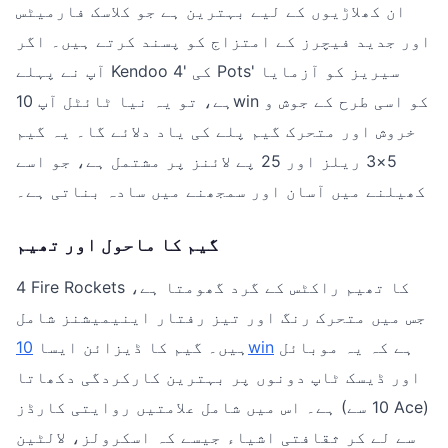
ان کھلاڑیوں کے لیے بہترین ہے جو کلاسک فارمیٹس
اور جدید فیچرز کے امتزاج کو پسند کرتے ہیں۔ اگر
آپ نے پہلے Kendoo کی '4 Pots' سیریز کو آزمایا
ہے، تو یہ نیا ٹائٹل آپ 10win کو اسی طرح کے جوش و
خروش اور متحرک گیم پلے کی یاد دلائے گا۔ یہ گیم
5×3 ریلز اور 25 پے لائنز پر مشتمل ہے، جو اسے
کھیلنے میں آسان اور سمجھنے میں سادہ بناتی ہے۔
گیم کا ماحول اور تھیم
4 Fire Rockets کا تھیم راکٹس کے گرد گھومتا ہے،
جس میں متحرک رنگ اور تیز رفتار اینیمیشنز شامل
ہے کہ یہ موبائل
10win
ہیں۔ گیم کا ڈیزائن ایسا
اور ڈیسک ٹاپ دونوں پر بہترین کارکردگی دکھاتا
ہے۔ اس میں شامل علامتیں روایتی کارڈز (10 سے Ace)
سے لے کر ثقافتی اشیاء جیسے کہ اسکرولز، لالٹین