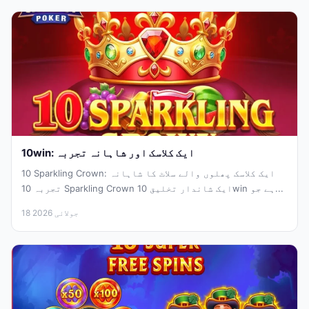
10win: ایک کلاسک اور شاہانہ تجربہ
10 Sparkling Crown: ایک کلاسک پھلوں والے سلاٹ کا شاہانہ
تجربہ 10 Sparkling Crown ایک شاندار تخلیق 10win ہے جو...
18 جولائی 2026