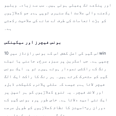
اور پنکھے تک پھیلی ہوئی ہیں۔ سب سے زیادہ ویلیو
رکھنے والی علامت ایک سنہری ٹوپی ہے، جو کھلاڑیوں
کو بڑے انعامات کی طرف لے جانے کی صلاحیت رکھتی
ہے۔
بونس فیچرز اور میکینکس
اس گیم کی اصل کشش اس کے بونس راؤنڈز میں 10win
چھپی ہے۔ جب اسکرین پر سبز، سرخ، جامنی یا نیلے
رنگ کے راکٹس نمودار ہوتے ہیں، تو یہ ایک بونس
گیم کو متحرک کرتے ہیں۔ ہر رنگ کا راکٹ ایک الگ
فیچر لاتا ہے، جیسے کہ ملٹی پلائر، کلیکٹ، ڈبل،
اور لائف فیچر۔ یہ تنوع کھلاڑیوں کو ہر اسپن پر
ایک نئی امید دلاتا ہے۔ خاص طور پر، بونس گیم کے
دوران ری-اسپنز کا نظام کھلاڑیوں کو طویل عرصے
تک گیم میں مصروف رکھتا ہے۔