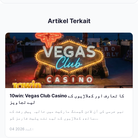
Artikel Terkait
10win: Vegas Club Casino کا تعارف اور کھلاڑیوں کے
لیے تجاویز
نیو جرسی کی آن لائن گیمنگ مارکیٹ میں حالیہ پیش رفت کے
ساتھ، کھلاڑیوں کے لیے نئے پلیٹ فارمز کو...
04 اگست 2026