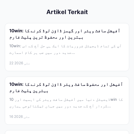
Artikel Terkait
10win: آفیشل سافٹ ویئر اور گیمز ڈاؤن لوڈ کرنے کا
بہترین اور محفوظ ترین پلیٹ فارم
10win: آپ کی تمام ڈیجیٹل ضروریات کا ایک ہی حل آج کے اس
جدید دور میں جب ہر کام اسمارٹ...
22 مئی 2026
10win: آفیشل اور محفوظ سافٹ ویئر ڈاؤن لوڈ کرنے کا
بہترین پلیٹ فارم
ڈیجیٹل دنیا میں آفیشل سافٹ ویئر کی اہمیت اور 10win کا
کردار آج کے جدید دور میں جہاں ٹیکنالوجی ہماری...
16 مئی 2026