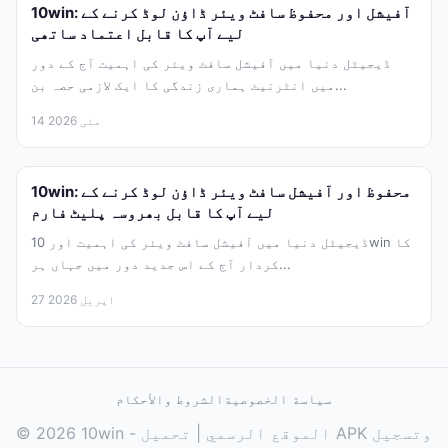
10win: آفیشل اور محفوظ سافٹ ویئر ڈاؤن لوڈ کرنے کے
لیے آپ کا قابل اعتماد ساتھی
ڈیجیٹل دنیا میں آفیشل سافٹ ویئر کی اہمیت آج کے دور
میں انٹرنیٹ ہماری زندگی کا ایک لازمی حصہ بن...
14 مئی 2026
10win: محفوظ اور آفیشل سافٹ ویئر ڈاؤن لوڈ کرنے کے
لیے آپ کا قابل بھروسہ پلیٹ فارم
ڈیجیٹل دنیا میں آفیشل سافٹ ویئر کی اہمیت اور 10win کا
کردار آج کے اس جدید دور میں جہاں ہر...
27 اپریل 2026
سياسة الخصوصية
الشروط والأحكام
© 2026 10win - الموقع الرسمي | تحميل APK وتسجيل