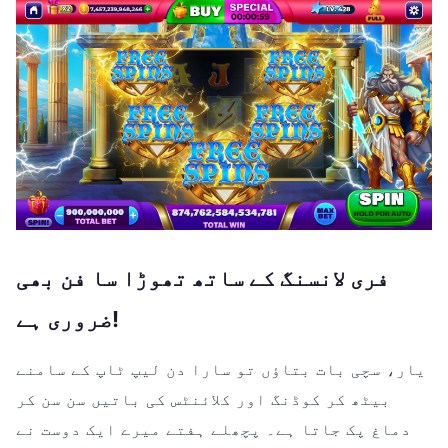
فری لانسنگ کے ساتھ تھوڑا سا فن بھی
ضروری ہے!
یار، سچی بات بتاؤں تو سارا دن لیپ ٹاپ کے سامنے
بیٹھ کر کوڈنگ اور کلائنٹس کی باتیں سن سن کر
دماغ پک جاتا ہے۔ پچھلے ہفتے میرے ایک دوست نے