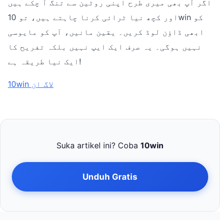
اگر آپ بھی میری طرح اپنی روٹین سے تنگ آ چکے ہیں
اور کچھ نیا ٹرائی کرنا چاہتے ہیں، تو 10win کو
ابھی ڈاؤن لوڈ کریں۔ یقین مانیں، آپ کو مایوسی
نہیں ہوگی۔ یہ صرف ایک ایپ نہیں بلکہ تفریح کا
ایک نیا طریقہ ہے!
10win لاگ ان
Suka artikel ini? Coba
10win
Unduh Gratis