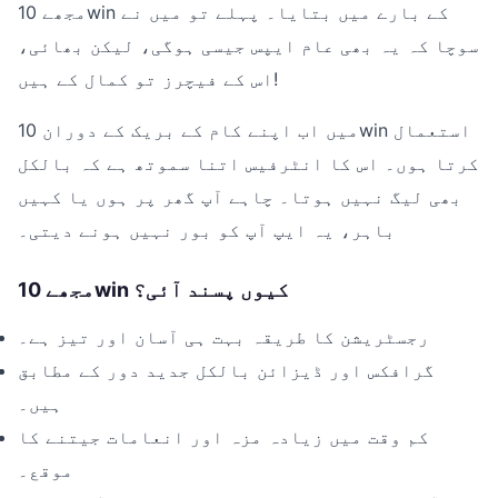
مجھے 10win کے بارے میں بتایا۔ پہلے تو میں نے
سوچا کہ یہ بھی عام ایپس جیسی ہوگی، لیکن بھائی،
اس کے فیچرز تو کمال کے ہیں!
میں اب اپنے کام کے بریک کے دوران 10win استعمال
کرتا ہوں۔ اس کا انٹرفیس اتنا سموتھ ہے کہ بالکل
بھی لیگ نہیں ہوتا۔ چاہے آپ گھر پر ہوں یا کہیں
باہر، یہ ایپ آپ کو بور نہیں ہونے دیتی۔
مجھے 10win کیوں پسند آئی؟
رجسٹریشن کا طریقہ بہت ہی آسان اور تیز ہے۔
گرافکس اور ڈیزائن بالکل جدید دور کے مطابق
ہیں۔
کم وقت میں زیادہ مزہ اور انعامات جیتنے کا
موقع۔