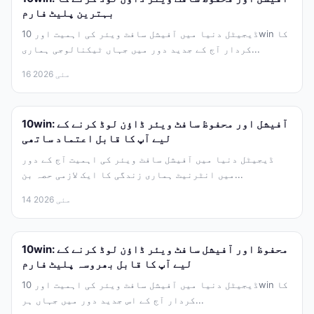
بہترین پلیٹ فارم
ڈیجیٹل دنیا میں آفیشل سافٹ ویئر کی اہمیت اور 10win کا
کردار آج کے جدید دور میں جہاں ٹیکنالوجی ہماری...
16 مئی 2026
10win: آفیشل اور محفوظ سافٹ ویئر ڈاؤن لوڈ کرنے کے
لیے آپ کا قابل اعتماد ساتھی
ڈیجیٹل دنیا میں آفیشل سافٹ ویئر کی اہمیت آج کے دور
میں انٹرنیٹ ہماری زندگی کا ایک لازمی حصہ بن...
14 مئی 2026
10win: محفوظ اور آفیشل سافٹ ویئر ڈاؤن لوڈ کرنے کے
لیے آپ کا قابل بھروسہ پلیٹ فارم
ڈیجیٹل دنیا میں آفیشل سافٹ ویئر کی اہمیت اور 10win کا
کردار آج کے اس جدید دور میں جہاں ہر...