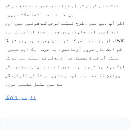
استعمال کریں تو آپ اپنے دوستوں کے ساتھ مل کر
زیادہ فائدہ اٹھا سکتے ہیں۔
اگر آپ بھی میری طرح ٹیکنالوجی کے شوقین ہیں اور
ایک ایسی ایپ چاہتے ہیں جو نہ صرف استعمال میں
آسان ہو بلکہ جس کا ڈیزائن بھی جدید ہو، تو 10win
کو ایک بار ضرور آزمائیں۔ یہ صرف ایک ایپ نہیں،
بلکہ آپ کے ڈیجیٹل طرز زندگی کو بہتر بنانے کا
ایک بہترین ذریعہ ہے۔ میں نے اسے اپنی روزمرہ کی
روٹین کا حصہ بنا لیا ہے اور اب تک کی کارکردگی
سے میں مکمل مطمئن ہوں۔
10win الرسمي