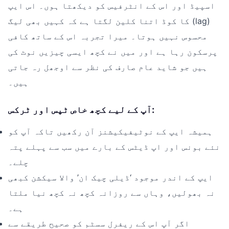
اسپیڈ اور اس کے انٹرفیس کو دیکھتا ہوں۔ اس ایپ
کا کوڈ اتنا کلین لگتا ہے کہ کہیں بھی لیگ (lag)
محسوس نہیں ہوتا۔ میرا تجربہ اس کے ساتھ کافی
پرسکون رہا ہے اور میں نے کچھ ایسی چیزیں نوٹ کی
ہیں جو شاید عام صارف کی نظر سے اوجھل رہ جاتی
ہیں۔
آپ کے لیے کچھ خاص ٹپس اور ٹرکس:
ہمیشہ ایپ کے نوٹیفیکیشنز آن رکھیں تاکہ آپ کو
نئے بونس اور اپ ڈیٹس کے بارے میں سب سے پہلے پتہ
چلے۔
ایپ کے اندر موجود ‘ڈیلی چیک ان’ والا سیکشن کبھی
نہ بھولیں، وہاں سے روزانہ کچھ نہ کچھ نیا ملتا
ہے۔
اگر آپ اس کے ریفرل سسٹم کو صحیح طریقے سے