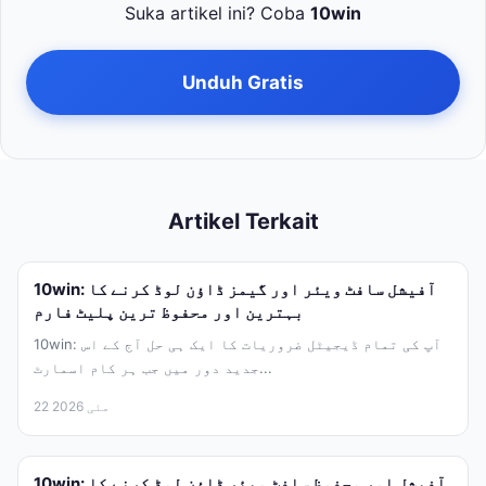
Suka artikel ini? Coba
10win
Unduh Gratis
Artikel Terkait
10win: آفیشل سافٹ ویئر اور گیمز ڈاؤن لوڈ کرنے کا
بہترین اور محفوظ ترین پلیٹ فارم
10win: آپ کی تمام ڈیجیٹل ضروریات کا ایک ہی حل آج کے اس
جدید دور میں جب ہر کام اسمارٹ...
22 مئی 2026
10win: آفیشل اور محفوظ سافٹ ویئر ڈاؤن لوڈ کرنے کا