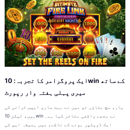
ایک پروگرامر کا تجربہ: 10win کے ساتھ
میری پہلی ہفتہ وار رپورٹ
یار، سچ بتاؤں تو میں نے بہت ساری ایپس ٹرائی کی
ہیں، لیکن 10win نے مجھے واقعی متاثر کیا ہے۔
ایک ڈویلپر ہونے کے ناطے، میں ہمیشہ ایپ کی